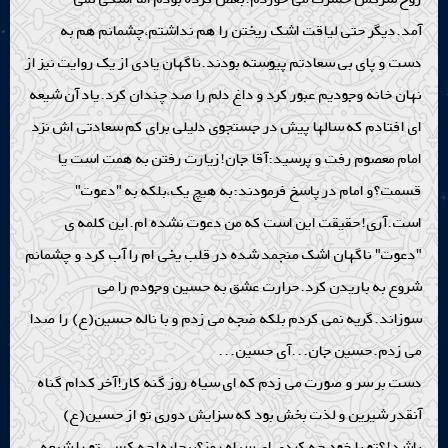
آمد.دیگر حتی لیاقت اشک ریختن را هم نداشتم،چشمانم هم به
دست و پای بی سعادتم پیوسته بودند.ناگهان یادی از یک روایت نیز از
نهان خانه وجودیم عبور کرد و داغ دلم را صد چندان کرد.یاد آن شیعه
ای افتادم که سالها پیش در جستجوی دلیلی برای کم سعادتی اش نزد
امام معصوم رفت و پرسید:آقا جان!زیارت رفتن به همت است یا
قسمت؟و امام در پاسخ فرمودند:به هیچ یک،بلکه به "دعوت"
است.آری!حقیقت این است که من دعوت نشده ام.این کلمه ی
"دعوت" ناگهان اشک منجمد شده در قلب یخی ام را آب کرد و چشمانم
شروع به باریدن کرد.حرارت عشق به حسین وجودم را می
سوزاند.گریه نمی کردم بلکه ضجه می زدم و با ناله حسین(ع) را صدا
می زدم.حسین جان...آی حسین...
دست بر سر و صورت می زدم که ای سیاه روز گنه کار!آخر کدام گناه
آنقدر شیرین و لذت بخش بود که سزایش دوری تو از حسین(ع)
باشد!؟تو با خود چه کردی ای سیاه روز؟بیچاره!چه کسی تو را شیعه