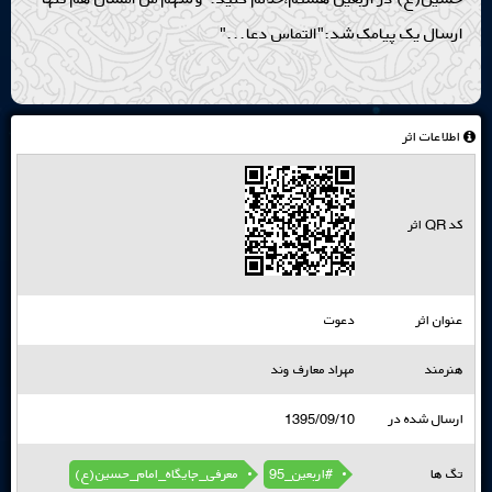
ارسال یک پیامک شد:"التماس دعا..."
اطلاعات اثر
کد QR اثر
عنوان اثر
دعوت
هنرمند
مهراد معارف وند
ارسال شده در
1395/09/10
تگ ها
#اربعین_95
معرفی_جایگاه_امام_حسین(ع)