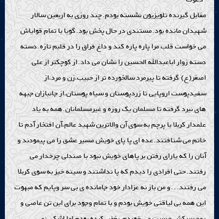
سوگواره
مقابل گیرنده تلویزیون نشسته بودم.چند روزی به اربعین سالار
ارتباط با ما
شهیدان مانده بود.مستندی در حال پخش بود.گویا با تمام قوایاش
پخش زنده
می خواست قلب مرا پاره پاره کند و داغ فراق را در قلبم تازه.دسته
دسته زوار اباعبدالله الحسین را نشان می داد.از کوچکتر از علی
اصغر(ع) گرفته تا پیرمرد سالخورده تر از حبیب،زن و مرد،از
سفیدپوست اروپایی تا زردپوستان و سیاه پوستان،از جانبازان جبهه
های نبرد گرفته تا مسلمان یک روزه و غیرمسلمانان.همه به یاد
علمدار کربلا با پرچم به سوی آن والاترین شهید عالم،آن افتخار آدم تا
خاتم می شتافتند.عده ای پا پای خویش مسیر عشق را می پیمودند و
آنان را که یارای رفتن بر پاهای خویش نبود با صندلی چرخدار می
رفتند.حتی افرادی را دیدم که پا نداشتند و سینه خیز به سوی کربلا
می رفتند...و من باز نه عزادار خود جامانده ی بی سر وپایم که مبهوت
این همه بی لیاقتی خویش بودم و با تمام وجود برای این تن عاصی و
روح سرکش حسرت می خوردم.بغض کرده بودم اما اشکی نمی