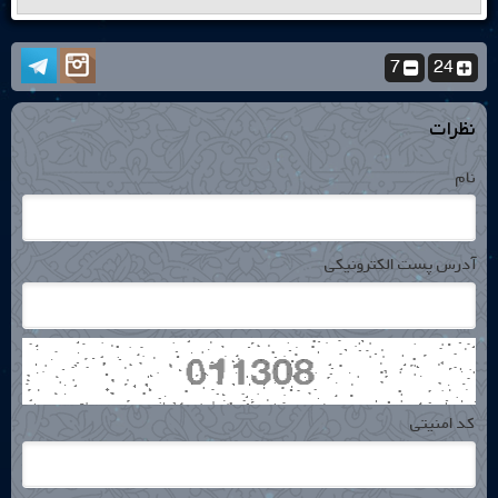
7
24
نظرات
نام
آدرس پست الکترونیکی
کد امنیتی