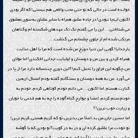
خوانده است در حالی که تو حتی محب واقعی هم نیستی!که اگر بودی
اکنون اینجا نبودی!در جاده عشق همراه با سایر عشاق به سوی معشوق
می شتافتی...این را می گفتم تک تک عهدهای شکسته ام وگناهان
مرتکب شده ام از جلوی چشمانم می گذشت...
بارخدایا!گویی این دنیا دوزخ من شده است که مرا با اهل عذابت
همراه کردی و بین من و دوستان و اولیایت جدایی افکندی!اما مولای
من،چگونه این فراق را تحمل کنم!؟این دوری چندساله دارد مرا از پا در
می آورد.من به همه دوستان و بستگانم گفته بودم امسال اربعین
کنارت هستم.اما اکنون...می دانم خودم کوتاهی کردم.خودم به
خودم ستم کردم.اعضا و جوارح گناه آلوده را چه به هم قدمی با خوبان
و زیارت خوب ترین!؟
اما حسین جان،من بد،اصلا من بدترین،تو که کریم هستی،کریم ترین!
تو خودت مرا عاشق کرده ای و در به در کویت؟تو بودی که با گوشه
چشمی دل من را بردی تا آنجا که به هرجا می نگرم تو را می بینم و در