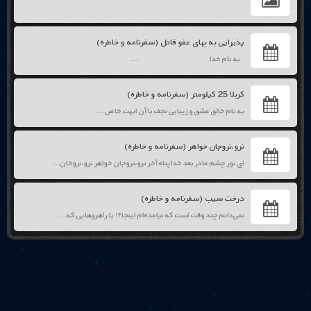
پذیرایی به بهای عفو قاتل (سفرنامه و خاطره)
به نام خدا ...
کربلا 25 کیلومتر (سفرنامه و خاطره)
به نام خالق عشق و زیبایی نجف با آن ابهت خاص...
نرو،نروجان خواهر (سفرنامه و خاطره)
ای نور چشم مادر بعد خداپناه آخر نرو،نروجان خواهر نرو،نروخان...
درخت سیب (سفرنامه و خاطره)
نمی‌دانم چند وقت است که نیامده‌ام اینجا؟! با راهروهایی که...