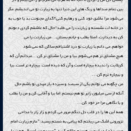
بین تمام صداها و رنگ های این دنیا تنها به زیارت تو می اندیشم.مگر
می شود مرا عاشق خود کنی و رهایم کنی؟گدای مجنونت بد یا خوب به
در خانه ات نشسته و زیارتت را می طلبد!حال که عاشقم کردی دعوتم
کن به دیدارت.اصلا بطلب و جانم بستان...من زیارتت را می
خواهم.می دانم با زیارت تو درد اشتیاقم ساکن که نمی شود
هیچ،مشتاق تر هم می شوم.بیا و من را مشتاق تر کن...میدانم آن که
کربلایت را ندیده بیچاره است و آن که دیده است بیچاره تر است.بیا
و بیچاره ترم کن...
من چگونه می توانم یکی از سیصد و سیزده یار مهدی تو باشم حال
آنکه از سی میلیون زاِِیر تو هم نیستم.اما بیا و آقایی کن و من را بطلب
و با نگاهی مرا حر خود کن...
همه این ها را در قلب دل تنگم مرور می کردم و زار زار با مداحی
تزورونی اشک می ریختم که پیامی به دستم رسید:"عازم زیارت امام
حسین(ع) در اربعین هستم،حلالم کنید."و سهم من امسال هم تنها