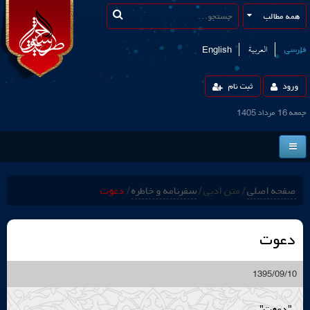
العربیة
فارسی
English
ورود
ثبت نام
جمعه 16 مرداد 1405
صفحه اصلی
صفحه اصلی
/
متن ادبی
/
/
دعوت
اخبار
متن ادبی
دعوت
چند رسانه ای
1395/09/10
دانشنامه
"دعوت"