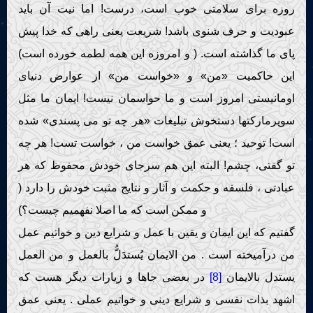
روزه برای سلامتی خوب است، درست! اما نیت آن باید
عبودیت و حرف شنوی باشد! شریعت یعنی راهی که خدا پیش
پای ما گذاشته است. ( و امروزه این همه لطمه خورده است)
این حاکمیت «من» و «خواست من» از عوارض دنیای
اومانیستی امروز است و ما حواسمان نیست! ایمان ما مثل
سوپرمارکتها دستخوش تبلیغات «هر چه تو می پسندی» شده
است! توحید ؛ یعنی عمق خواست من ، خواست تست! هر چه
تو گفتی، چشم! البته این هم سرجای خودش محفوظ که هر
عبادتی ، فلسفه و حکمت و آثار و نتایج مثبت خودش را دارد (
و ممکن است که ما اصلا نفهمیم چیست؟)
گفتیم که این ایمان و یقین با عمل و شرایع دین و خواتیم عمل
من درآمیخته است . من الایمان یُستدَلُّ بالعمل و من العمل
یستدل بالایمان
[8]
در بعضی جاها و زیارات دیگر هست که
اشهد بذات نفسی و شرایع دینی و خواتیم عملی . یعنی عمق