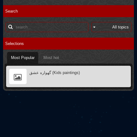
Interviews
Q&A
Search
Poster
Books introductions
Muharram in other countries
Selections
Most Popular
Most hot
گهواره عشق (Kids paintings)