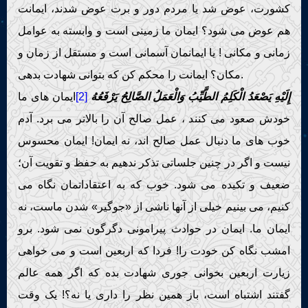
کشورت، عوض شد یا مردم دور و برت عوض شدند، ایمانت
هم عوض می شود؟ ایمان ما زمینی است و وابسته به عوامل
زمانی و مکانی ! یا ایمانمان آسمانی است و مستقل از زمان و
مکان؟ ایمانت را محکم کن که بتوانی شهادت بدهی.
إِلَيْهِ يَصْعَدُ الْكَلِمُ الطَّيِّبُ وَالْعَمَلُ الصَّالِحُ يَرْفَعُهُ
[2]
ایمان های ما
خودش صعود می کنند ، عمل صالح آن را بالاتر می برد. آدم
خوب های ما دنبال عمل صالح اند، نه ایمان! ایمان محسوس
نیست و اگر در چنین جلساتی تذکر ندهیم به حفظ و تقویت آن؛
ضعیف و تکیده می شود. خوب که به اعتقاداتمان نگاه می
کنیم، می بینیم خیلی از آنها ناشی از «جوگیر» شدن ماست، نه
ایمان ما. ایمان در حوادث پیرامونی دگرگون نمی شود. برو
امشب نگاه کن خودت را! فردا که اربعین است و می خواهی
زیارت اربعین بخوانی جوری شهادت بده که اگر همه عالم
گفتند اشتباه است، باز همین نظر را داری یا نه؟! یک وقت