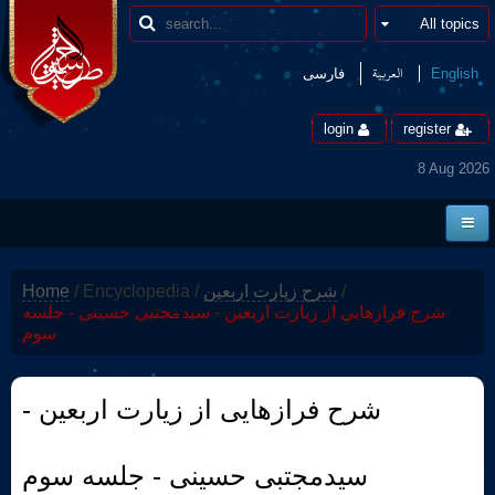
العربیة
English
فارسی
login
register
8 Aug 2026
Home
/
شرح زیارت اربعین
/
Encyclopedia
/
Home
News
شرح فرازهایی از زیارت اربعین - سیدمجتبی حسینی - جلسه
سوم
Borders
Multimedia
شرح فرازهایی از زیارت اربعین -
Encyclopedia
سیدمجتبی حسینی - جلسه سوم
contact us