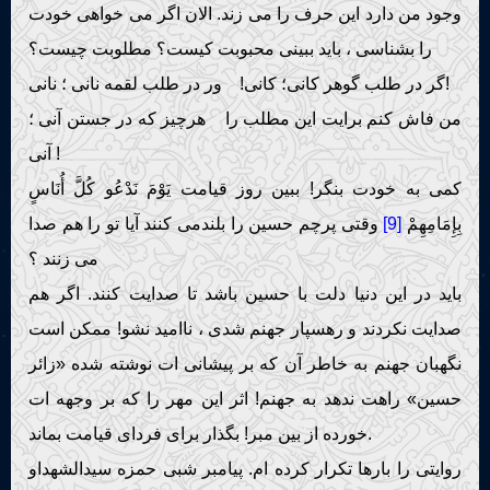
وجود من دارد این حرف را می زند. الان اگر می خواهی خودت
را بشناسی ، باید ببینی محبوبت کیست؟ مطلوبت چیست؟
گر در طلب گوهر کانی؛ کانی! ور در طلب لقمه نانی ؛ نانی!
من فاش کنم برایت این مطلب را هرچیز که در جستن آنی ؛
آنی !
کمی به خودت بنگر! ببین روز قیامت يَوْمَ نَدْعُو كُلَّ أُنَاسٍ
بِإِمَامِهِمْ
[9]
وقتی پرچم حسین را بلندمی کنند آیا تو را هم صدا
می زنند ؟
باید در این دنیا دلت با حسین باشد تا صدایت کنند. اگر هم
صدایت نکردند و رهسپار جهنم شدی ، ناامید نشو! ممکن است
نگهبان جهنم به خاطر آن که بر پیشانی ات نوشته شده «زائر
حسین» راهت ندهد به جهنم! اثر این مهر را که بر وجهه ات
خورده از بین مبر! بگذار برای فردای قیامت بماند.
روایتی را بارها تکرار کرده ام. پیامبر شبی حمزه سیدالشهداو