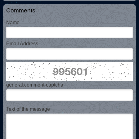
Comments
Name
Email Address
general.comment-captcha
Text of the message