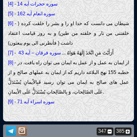
سوره حجرات آیه 14
-
[4]
سوره انعام آیه 162
-
[5]
- شیطان می دانست که خدا او را و بشر را خلقت کرده (
[6]
خلقتنی من نار و خلقته من طین) و به روز قیامت اعتقاد
داشت ( فأنظرنی الی یوم یبعثون)
- أَرَأَيْتَ مَنِ اتَّخَذَ إِلَهَهُ هَوَاهُ ...
سوره فرقان – آیه 43
[7]
- از ایمان به عمل و از عمل به ایمان می توان راه یافت. در
[8]
خطبه 155 نهج البلاغه داریم که از ایمان به عملهای صالح و از
عمل های صالح به ایمان می توان رسید فَبِالاْيمانِ يُسْتَدَلُّ
عَلَى الصّالِحاتِ، وَ بِالصّالِحاتِ يُسْتَدَلُّ عَلَى الاْيمانِ.
سوره اسراء آیه 71
-
[9]
347
385