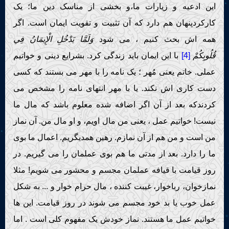
این ادعیه و زیارات ما،و بخشی از مناسک دین ما؛ یک
کارکردپنهان هم دارد که آن تثبیت و تقویت ایمان است. اگر
همه اش بحث کنیم ، می شود
وَلَمَّا يَدْخُلِ الْإِيمَانُ فِي
قُلُوبِكُمْ
[4]
با این ایمان باید زندگی کرد. بشرایع دینی و خواتیم
عملی. خاتم یعنی مُهر ؛ یک نامه را با مهر می بستند که کسی
دست کاری اش نکند. یا با مهر انتهای نامه را مشخص می
کردندکه بعد از آن اگر اضافه شده معلوم باشد که مال ما
نیست! خواتیم عمل ، یعنی من مال اویم، و او مال من. آن نماز
من است و من هم از آن نمازم. رهین همدیگریم. اعمال ما بوی
ما را دارد. بعد از مدتی ما هم بوی عملمان را می گیریم. در
روز قیامت با قیافه عملمان مجسم و محشور می شویم! مثلا
نمازخوان، رباخوار، غیبت کننده ، مال حرام خوار و ... به شکل
عمل خوب یا بد خود مجسم می شوند در روز قیامت. این ها
خواتیم عمل ما هستند. نماز خودش یک مفهوم کلی است . اما