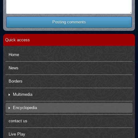
Posting comments
Quick access
Home
News
Borders
Multimedia
Movies
Encyclopedia
Pictures
Arbaein Prayers
contact us
Kids paintings
sdfsdfs
Live Play