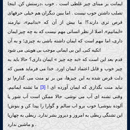
ایمانت بر مبنای چیز غلطی است . خوب ،درستش کن. اینجا
تصلب داشتن خوب نیست . اما ببین دیگران هم خیلی حرفهای
قرص تری دارند؟! ما بیش از آن که «بدانیم»، نیازمند
«ایمانیم». اصلا از نظر انسانی مهم نیست که به چه چیز ایمان
داری، اما مهم است که ایمان داشته باشی به چیزی؛ و به آن
تکیه کنی. این بی ایمانی موجب بی هویتی می شود!
قدم بعد این است که «به چه چیز » ایمان داری؟ حالا باید به
چیز خوب و قابل اعتماد ایمان اورد. خدا می فرماید همین که
دلت قرص شده به این چیزها، من بر تو منت می گذارم! تو
نباید منت بگذاری که ایمان آورده ای !
[3]
ما تشنه ایمانیم.
وقتی تشنه ای آب می نوشی. حالا ممکن است آب شور یا
آلوده بنوشی! خوب برو اب سالم و گوارا را پیدا کن و بنوش!
این تشنگی ربطی به امروز و دیروز بشر ندارد. ربطی به چهارپا
و ماشین ندارد .