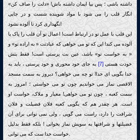
داشته باشی ؛ پس بیا ایمان داشته باش! «دلت را صاف کن»
انگار قلب را می شود با مواد شوینده شست و در جایی
نگهداری کرد تا آلوده نشود!
این قلب با عمل تو در ارتباط است! اعمال تو آن قلب را پاک یا
آلوده می کند! این که تو می خواهی که عبادتت « به اراده تو» و
« به خواست تو» باشد، عین بت پرستی است! فقط بتش
خودت هستی
[7]
به جای خود محوری و خود پرستی ، باید به
خدا بگویی ای خدا! تو چه می خواهی؟ دیروز به سمت مسجد
الاقصی نماز می خواندیم چون تو می خواستی ؛ امروز به
سمت کعبه ، چون تو می خواهی! معیار و ملاک، خواست او
است. هر چقدر هم که بگویی کعبه فلان فضیلت و فلان
شرافت را دارد، راست می گویی ، ولی نمی توانی برای آن
فضیلتها و شرافتها به سویش نماز بخوانی ! بلکه فقط بدلیل
خواست خدا ست که می توانی.