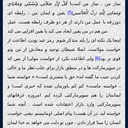
نماز من ، نماز من است!
قُلْ إِنَّ صَلاَتِي وَنُسُكِي وَمَحْيَايَ
وَمَمَاتِي لِلّهِ رَبِّ الْعَالَمین
[5]
یقین و ایمان من ، رابطه ای
دوزرفه با عمل من دارند. از هر دو طرف رابطه هست. عمل
من هم در من یقین ایجاد می کند یا یقین افزایی می کند.
اینجا یک نکته ای را باید متذکر شوم. رمز عبد بودن، اطاعت از
خواست مولاست. اصلا شیطان توحید و معادش از من وتو
قوی تر بود
[6]
ولی اطاعت نکرد از خواست مولی! از بس که
در سوپرمارکت ها و در منطق بازار برای جلب نظر ما و خالی
کردن جیب ما گفته اند« حق با مشتری است» « خواسته شما
، خواسته ماست» کم کم باورمان شده که خبری است! و
ایمانمان را هم سوپرمارکتی کرده ایم. امروزه عرفانهای
سوپرمارکتی وارد بازار اعتقادات شده است . آنچه شما
خواسته اید، در آن هست! پیام اصلی اومانیسم ،یعنی خواست
انسان را مبنا قرار دادن . چون تو دلت می خواهد به خدا ایمان