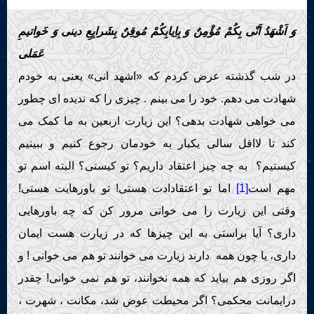
Live Play
وَ اَشْهَدُ اَنّى بِكُمْ مُؤْمِنٌ وَ بِاِیابِكُمْ مُوقِنٌ بِشَرایِعِ دینى وَ خَواتیمِ
عَمَلى
در شب گذشته عرض کردم که «اشهد انی» یعنی به خودم
شهادت می دهم. خود را می بینم . چیزی را که ندیده ای چطور
می خواهی شهادت بدهی؟ این زیارت اربعین به ما کمک می
کند تا لااقل سالی یکبار به خودمان رجوع کنیم و ببینیم
کیستیم؟ به چه چیز اعتقاد داریم؟ تو کیستی؟ البته اسم تو
مهم است
[1]
اما تو اعتقادادت هستی! تو باورهایت هستی!
وقتی این زیارت را می خوانی مرور کن که چه باورهایی
داری؟ آیا براستی به این چیزها که در زیارت هست ایمان
داری، یا چون همه دارند زیارت می خوانند تو هم می خوانی ! و
اگر روزی هم بیاید که همه نخوانند، تو هم نمی خوانی! چقدر
درایمانت محکمی؟ اگر محیطت عوض شد، مکانت ، شهرت ،