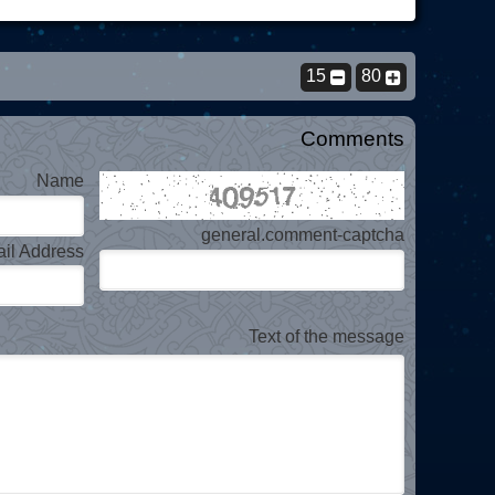
15
80
Comments
Name
general.comment-captcha
il Address
Text of the message