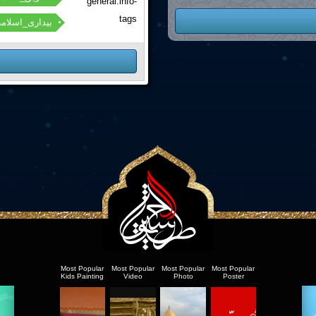
general.info-
tags
بیداری_اسلام
Most Popular
Most Popular
Most Popular
Most Popular
Kids Painting
Video
Photo
Poster