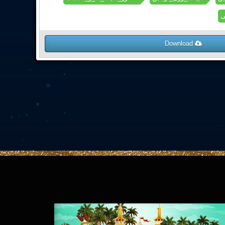
ی
Download