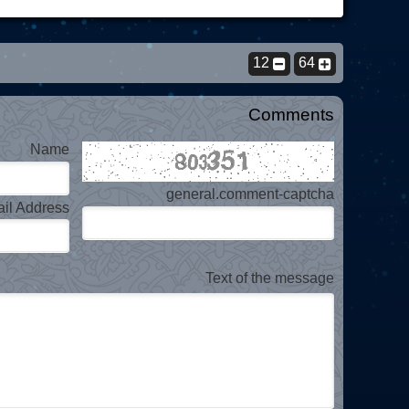
12
64
Comments
Name
general.comment-captcha
il Address
Text of the message