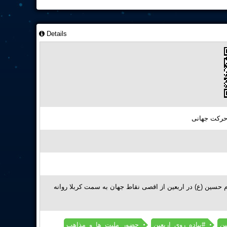
Details
 حرکت جهانی
حسین (ع) در اربعین از اقصی نقاط جهان به سمت کربلا روانه
#
#پیاده_روی_اربعین
حضور_ملیت_ها_و_مذاهب