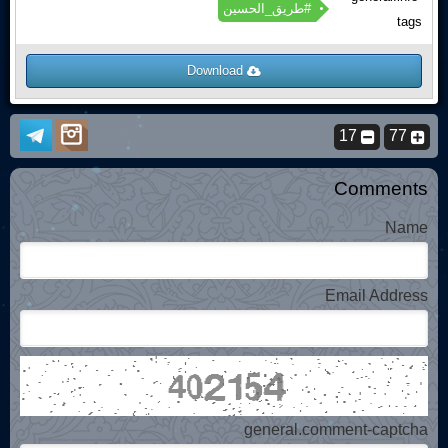
#طریق_الحسین
tags
Download
17
77
Comments
Name
Email Address
general.comment-captcha