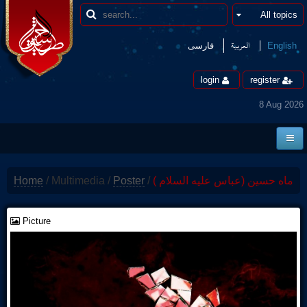
العربیة
فارسی
English
login
register
8 Aug 2026
Home
Home
/
Multimedia
/
Poster
/
ماه حسین (عباس علیه السلام )
News
Borders
Picture
Multimedia
Encyclopedia
contact us