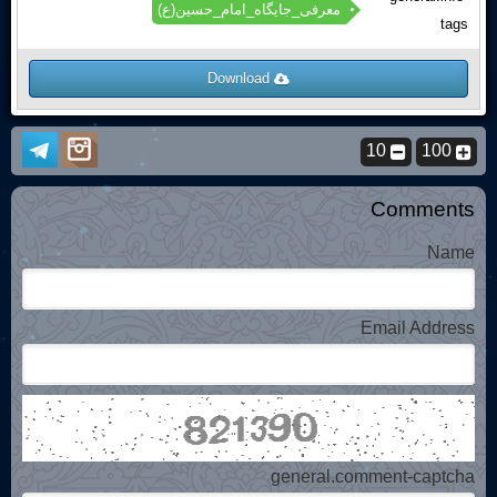
معرفی_جایگاه_امام_حسین(ع)
tags
Download
10
100
Comments
Name
Email Address
general.comment-captcha