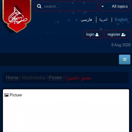
العربیة
فارسی
English
login
register
9 Aug 2026
Home
Home
/
Multimedia
/
Poster
/
مشق عاشورا
News
Borders
Picture
Multimedia
Encyclopedia
contact us