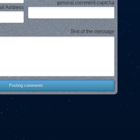
general.comment-captcha
il Address
Text of the message
Posting comments