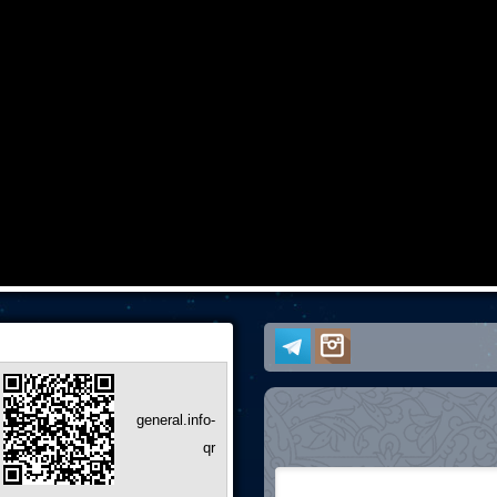
general.info-
qr