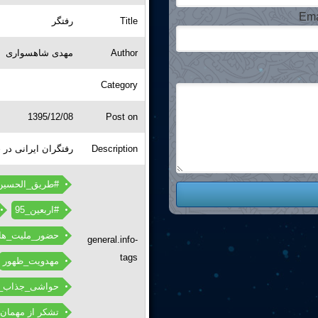
Ema
رفتگر
Title
مهدی شاهسواری
Author
Category
1395/12/08
Post on
رفتگران ایرانی در
Description
#طریق_الحسین
#اربعین_95
حضور_ملیت_ها
general.info-
tags
مهدویت_ظهور
حواشی_جذاب_ا
تشکر از مهمان