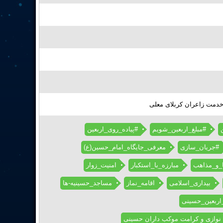
 خدمت زاعران کربلای معلی
#مبلغ_اربعین_شویم
#پیاده_روی_اربعین
#جریان_سازی
معرفی_جایگاه_امام_حسین(ع)
_و_مذاهب
مبارزه_با_استکبار
امنیت_زوار
بیداری_اسلامی
اقامه_نماز
مساجد_حسینیه-ها
ربعین_حسینی
 نوازی و کرامت موکب داران حسینی