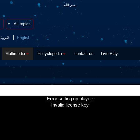
بسم اللّه
العربیة
English
Multimedia
Encyclopedia
contact us
Live Play
Error setting up player:
Invalid license key