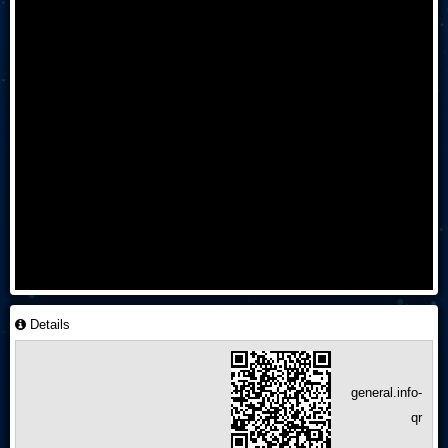
Live Play
Details
general.info-
qr