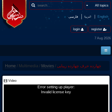
العربیة
فارسی
English
login
register
7 Aug 2026
Home
Home
/
Multimedia
/
Movies
/
چهارده حرف چهارده زیبایی
News
Borders
Video
Error setting up player:
Multimedia
Invalid license key
Encyclopedia
contact us