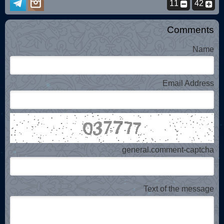
11
42
Comments
Name
Email Address
general.comment-captcha
Text of the message