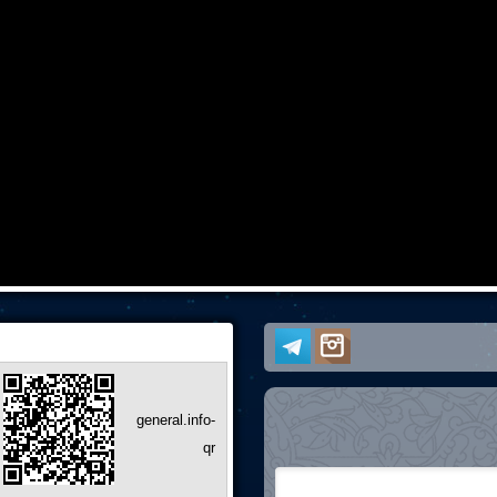
general.info-
qr