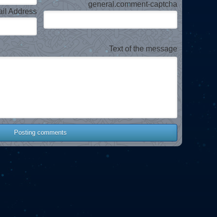
general.comment-captcha
il Address
Text of the message
Posting comments