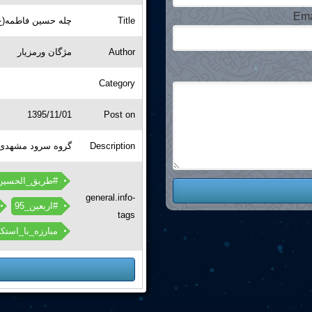
Ema
چله حسین فاطمه()
Title
مژگان ورمزیار
Author
Category
1395/11/01
Post on
گروه سرود مشهدی
Description
#طریق_الحسین
general.info-
#اربعین_95
tags
مبارزه_با_استکب