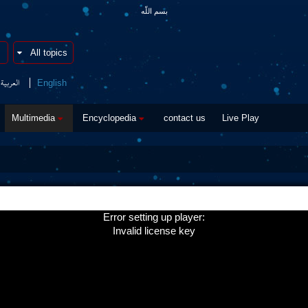
بسم اللّه
العربیة
English
Multimedia
Encyclopedia
contact us
Live Play
Error setting up player:
Invalid license key