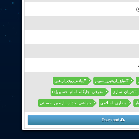
ع
#مبلغ_اربعین_شویم
#پیاده_روی_اربعین
#جریان_سازی
معرفی_جایگاه_امام_حسین(ع)
ار
بیداری_اسلامی
حواشی_جذاب_اربعین_حسینی
Download